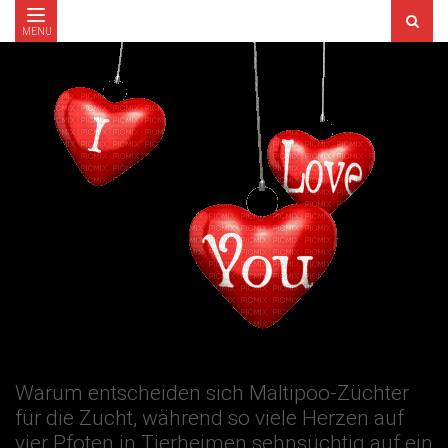
MENU
Warum entscheiden sich Maltipoo-Züchter
für die Zucht, während so viele Herzen auf
vier Pfoten in Tierheimen sehnsüchtig auf ein