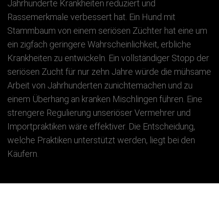
Jahrhunderte Krankheiten reduziert und
Rassemerkmale verbessert hat. Ein Hund mit
Stammbaum von einem seriösen Züchter hat eine um
ein zigfach geringere Wahrscheinlichkeit, erbliche
Krankheiten zu entwickeln. Ein vollständiger Stopp der
seriösen Zucht für nur zehn Jahre würde die mühsame
Arbeit von Jahrhunderten zunichtemachen und zu
einem Überhang an kranken Mischlingen führen. Eine
strengere Regulierung unseriöser Vermehrer und
Importpraktiken wäre effektiver. Die Entscheidung,
welche Praktiken unterstützt werden, liegt bei den
Käufern.