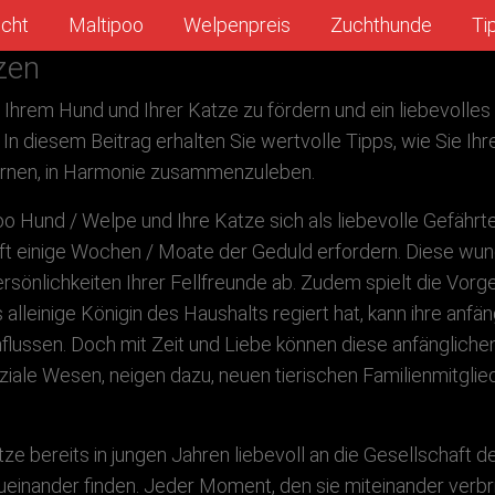
ucht
Maltipoo
Welpenpreis
Zuchthunde
Ti
zen
Ihrem Hund und Ihrer Katze zu fördern und ein liebevolles 
. In diesem Beitrag erhalten Sie wertvolle Tipps, wie Sie I
lernen, in Harmonie zusammenzuleben.
ipoo Hund / Welpe und Ihre Katze sich als liebevolle Gefährt
ft einige Wochen / Moate der Geduld erfordern. Diese wund
ersönlichkeiten Ihrer Fellfreunde ab. Zudem spielt die Vorg
 alleinige Königin des Haushalts regiert hat, kann ihre anf
einflussen. Doch mit Zeit und Liebe können diese anfänglic
iale Wesen, neigen dazu, neuen tierischen Familienmitglied
e bereits in jungen Jahren liebevoll an die Gesellschaft d
zueinander finden. Jeder Moment, den sie miteinander verb